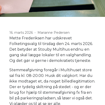
16. marts 2026
Marianne Pedersen
Mette Frederiksen har udskrevet
Folketingsvalg til tirsdag den 24. marts 2026.
Det betyder at Stouby Multihus endnu en
gang skal lægge lokaler til en valghandling.
Og det gør vi gerne i demokratiets tjeneste.
Stemmeafgivning foregår i Multihuset store
sal fra kl. 08-20.00. Husk dit valgkort. Har du
ikke modtaget et, da noget billedlegitimation.
Der er tydelig skiltning på stedet - og er der
brug for hjælp til stemmeafgivning fx fra en
bil på parkeringspladsen, så løser vi også det.
Vi glæder os til at se jer alle.