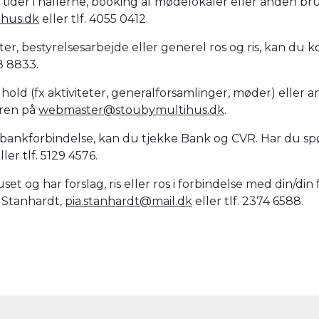
e tider i hallerne, booking af mødelokaler eller anden b
ihus.dk
eller tlf. 4055 0412.
ter, bestyrelsesarbejde eller generel ros og ris, kan du
8 8833.
ndhold (fx aktiviteter, generalforsamlinger, møder) elle
eren på
webmaster@stoubymultihus.dk
.
er bankforbindelse, kan du tjekke Bank og CVR. Har du sp
ller tlf. 5129 4576.
uset og har forslag, ris eller ros i forbindelse med din/
k Stanhardt,
pia.stanhardt@mail.dk
eller tlf. 2374 6588.