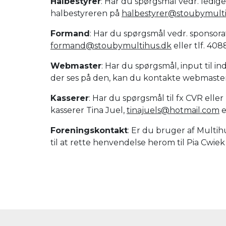
Halbestyrer
: Har du spørgsmål vedr. ledig
halbestyreren på
halbestyrer@stoubymult
Formand
: Har du spørgsmål vedr. sponsora
formand@stoubymultihus.dk
eller tlf. 408
Webmaster
: Har du spørgsmål, input til i
der ses på den, kan du kontakte webmast
Kasserer
: Har du spørgsmål til fx CVR ell
kasserer Tina Juel,
tinajuels@hotmail.com
e
Foreningskontakt
: Er du bruger af Multih
til at rette henvendelse herom til Pia Cwie