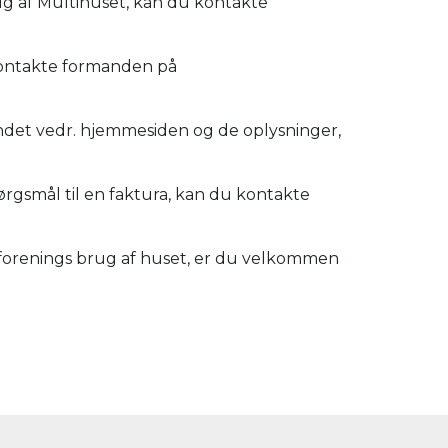
rug af Multihuset, kan du kontakte
 kontakte formanden på
r andet vedr. hjemmesiden og de oplysninger,
ørgsmål til en faktura, kan du kontakte
din forenings brug af huset, er du velkommen